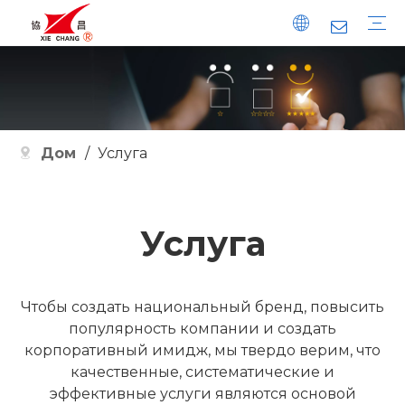
Импульсный клапан
Импульсный контроллер
Импульсный клапан Ватсона
Удобства
История развития
Качество
Дом
/
Услуга
Услуга
Чтобы создать национальный бренд, повысить
популярность компании и создать
корпоративный имидж, мы твердо верим, что
качественные, систематические и
эффективные услуги являются основой