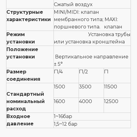
Сжатый воздух
Структурные
MINI/MIDI: клапан
характеристики
мембранного типа; MAXI:
поршневого типа. клапан
Режим
Установка трубы
установки
или установка кронштейна
Положение
установки
Вертикальное направление
± 5°
Размер
Г1/4
Г1/2
Г1
соединения
1500
3500
11500
Стандартный
номинальный
1600
4000
12500
расход
Входное
1~16бар
давление
1,5~12 бар