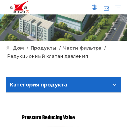
Импульсный клапан
Импульсный контроллер
Импульсный клапан Ватсона
Удобства
История развития
Качество
Дом
/
Продукты
/
Части фильтра
/
Редукционный клапан давления
Категория продукта