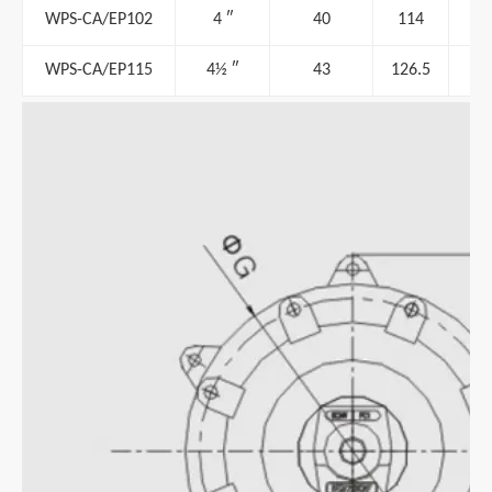
WPS-CA/EP102
4 ″
40
114
WPS-CA/EP115
4½ ″
43
126.5