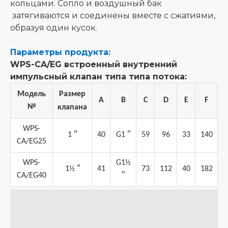
кольцами. Сопло и воздушный бак
затягиваются и соединены вместе с сжатиями,
образуя один кусок.
Параметры продукта:
WPS-CA/EG встроенный внутренний
импульсный клапан типа типа потока:
Модель
Размер
A
B
C
D
E
F
№
клапана
WPS-
1 ″
40
G1 ″
59
96
33
140
CA/EG25
WPS-
G1½
1½ ″
41
73
112
40
182
CA/EG40
″