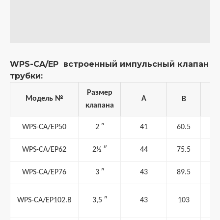
WPS-CA/EP встроенный импульсный клапан
трубки:
Размер
Модель №
A
B
клапана
WPS-CA/EP50
2 ″
41
60.5
WPS-CA/EP62
2½ ″
44
75.5
WPS-CA/EP76
3 ″
43
89.5
WPS-CA/EP102.B
3,5 ″
43
103