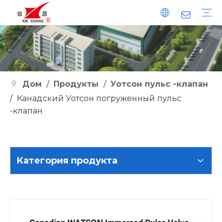
Импульсный клапан
Импульсный контроллер
Импульсный клапан Ватсона
Удобства
История развития
Качество
Дом
/
Продукты
/
Уотсон пульс -клапан
/
Канадский Уотсон погруженный пульс
-клапан
Категория продукта