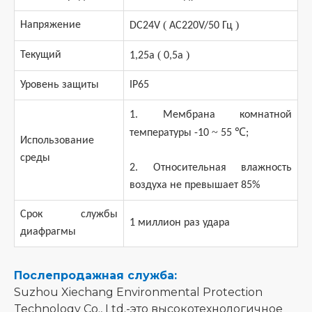
(
)
Напряжение
DC24V
AC220V/50 Гц
(
)
Текущий
1,25a
0,5a
Уровень защиты
IP65
1. Мембрана комнатной
~
℃
температуры -10
55
;
Использование
среды
2. Относительная влажность
воздуха не превышает 85%
Срок службы
1 миллион раз удара
диафрагмы
Послепродажная служба:
Suzhou Xiechang Environmental Protection
Technology Co., Ltd.-это высокотехнологичное